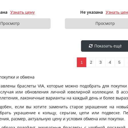
зана
Узнать цену
Не указана
Узнать це
Просмотр
Просмотр
Показать ещё
1
2
3
4
5
 покупки и обмена
тавлены браслеты VIA, которые можно подобрать для покупки
 случая или обновления личной ювелирной коллекции. В асс
летения, лаконичные варианты на каждый день и более выраз
добен, если вы хотите заменить старое украшение на новый
брать украшение к кольцу, серьгам, цепи или подвеске. 
ения, размер, актуальную цену и условия обмена или покупки.
 образа подойдут аккуратные браслеты с удобной посадкой