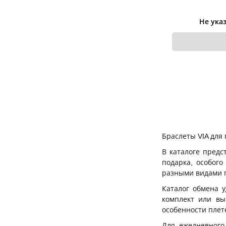
Не ука
Браслеты VIA для
В каталоге предс
подарка, особого
разными видами п
Каталог обмена у
комплект или вы
особенности плет
Для ежедневного