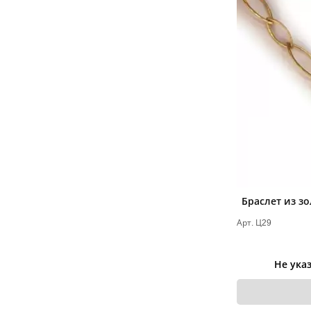
Браслет из з
Арт. Ц29
Не ука