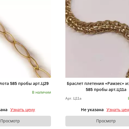
олота 585 пробы арт.Ц29
Браслет плетения «Рамзес» и
585 пробы арт.Ц11а
В наличии
Арт. Ц11а
зана
Узнать цену
Не указана
Узнать це
Просмотр
Просмотр