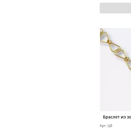
Браслет из з
Арт. Ц9