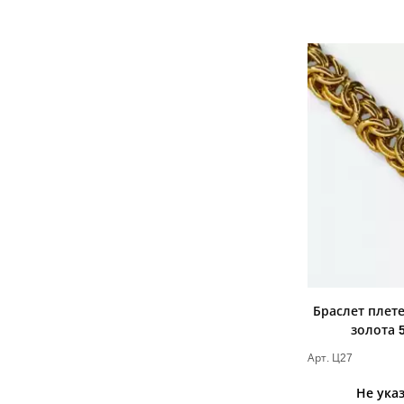
Браслет плет
золота 
Арт. Ц27
Не ука