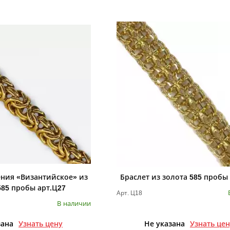
ения «Византийское» из
Браслет из золота 585 пробы
585 пробы арт.Ц27
Арт. Ц18
В наличии
зана
Узнать цену
Не указана
Узнать це