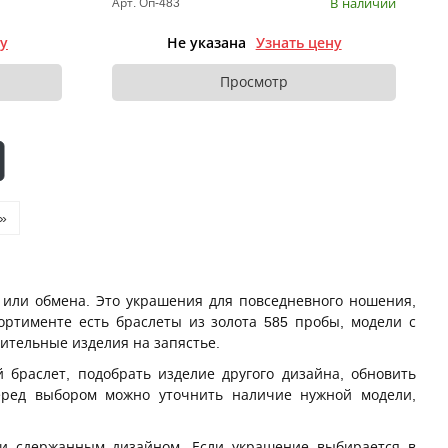
В наличии
Арт. Оп-483
ну
Не указана
Узнать цену
Просмотр
»
 или обмена. Это украшения для повседневного ношения,
ортименте есть браслеты из золота 585 пробы, модели с
ительные изделия на запястье.
 браслет, подобрать изделие другого дизайна, обновить
Перед выбором можно уточнить наличие нужной модели,
 и сдержанным дизайном. Если украшение выбирается в