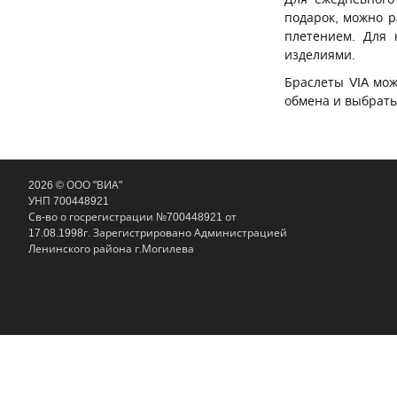
подарок, можно р
плетением. Для 
изделиями.
Браслеты VIA мож
обмена и выбрать
2026 © ООО "ВИА"
УНП 700448921
Св-во о госрегистрации №700448921 от
17.08.1998г. Зарегистрировано Администрацией
Ленинского района г.Могилева