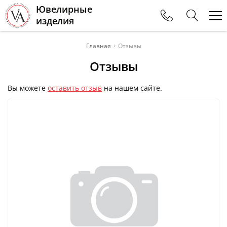
Ювелирные
изделия
Телефоны
Главная
Отзывы
Отзывы
+375 (44) 567-18-69
г. Минск пр-т Независимости, 21
Вы можете
оставить отзыв
на нашем сайте.
+375 (222) 24-54-45
г. Могилев Факс
+375 (222) 76-72-28
г. Могилев Дом Китайская стена
+375 (33) 354-11-18
г. Могилев Универмаг Центральный
+375 (222) 74-60-89
г. Могилев Бухгалтерия
+375 (212) 26-50-80