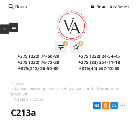
search
Поиск
Личный кабинет
0
0
+375 (222) 74-60-89
+375 (222) 24-54-45
+375 (222) 76-72-28
+375 (33) 354-11-18
+375(212) 26-50-80
+375(44) 567-18-69
Главная
Каталог ювелирных изделий и украшений | Ювелирные
традиции
Серьги
C213a
C213a