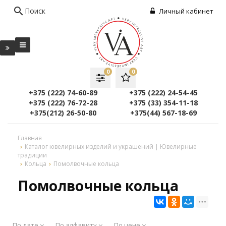
search
Поиск
Личный кабинет
0
0
+375 (222) 74-60-89
+375 (222) 24-54-45
+375 (222) 76-72-28
+375 (33) 354-11-18
+375(212) 26-50-80
+375(44) 567-18-69
Главная
Каталог ювелирных изделий и украшений | Ювелирные
традиции
Кольца
Помолвочные кольца
Помолвочные кольца
По дате
По алфавиту
По цене