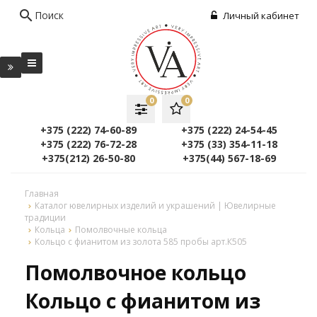
search
Поиск
Личный кабинет
0
0
+375 (222) 74-60-89
+375 (222) 24-54-45
+375 (222) 76-72-28
+375 (33) 354-11-18
+375(212) 26-50-80
+375(44) 567-18-69
Главная
Каталог ювелирных изделий и украшений | Ювелирные
традиции
Кольца
Помолвочные кольца
Кольцо с фианитом из золота 585 пробы арт.К505
Помолвочное кольцо
Кольцо с фианитом из