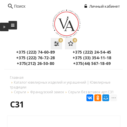
search
Поиск
Личный кабинет
0
0
+375 (222) 74-60-89
+375 (222) 24-54-45
+375 (222) 76-72-28
+375 (33) 354-11-18
+375(212) 26-50-80
+375(44) 567-18-69
Главная
Каталог ювелирных изделий и украшений | Ювелирные
традиции
Серьги
Французский замок
Серьги без вставок арт.C31
C31