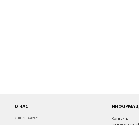
О НАС
ИНФОРМАЦ
УНП 700448921
Контакты
Политика кон
Обработка пе
Св-во о госрегистрации №700448921 от 17.08.1998.
Инфо