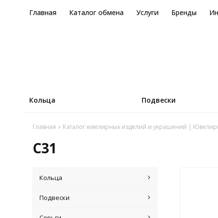
Главная
Каталог обмена
Услуги
Бренды
И
Кольца
Подвески
Главная
Каталог ювелирных изделий и украшений | Ювелир
C31
Кольца
Подвески
Серьги