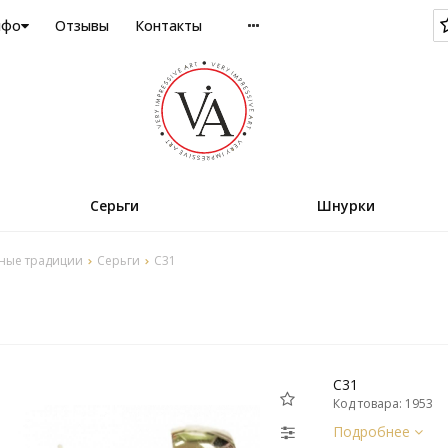
нфо
Отзывы
Контакты
Серьги
Шнурки
ные традиции
Серьги
C31
C31
Код товара: 1953
Подробнее