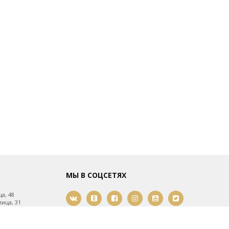
МЫ В СОЦСЕТЯХ
а, 48
ица, 31
ица, 61
мости, 21
2