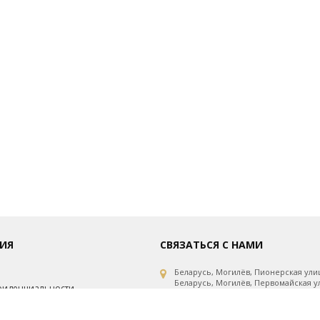
ИЯ
СВЯЗАТЬСЯ С НАМИ
Беларусь, Могилёв, Пионерская улиц
Беларусь, Могилёв, Первомайская ул
фиденциальности
Беларусь, Могилёв, Первомайская ул
рсональных данных
Беларусь, Минск, проспект Независи
Беларусь, Витебск, улица Горовца, 1