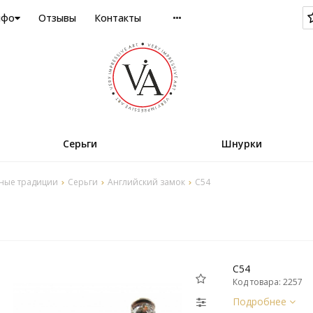
нфо
Отзывы
Контакты
Серьги
Шнурки
ные традиции
Серьги
Английский замок
C54
C54
Код товара: 2257
Подробнее