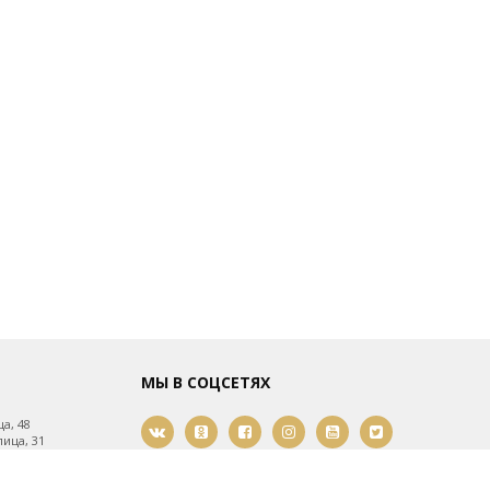
МЫ В СОЦСЕТЯХ
а, 48
ица, 31
ица, 61
мости, 21
2