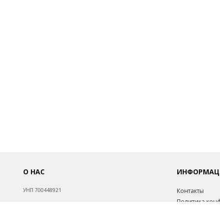
О НАС
ИНФОРМАЦ
УНП 700448921
Контакты
Политика кон
Обработка пе
Св-во о госрегистрации №700448921 от 17.08.1998.