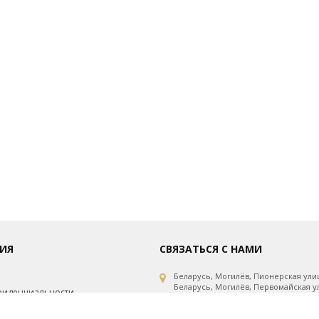
ИЯ
СВЯЗАТЬСЯ С НАМИ
Беларусь, Могилёв, Пионерская улиц
Беларусь, Могилёв, Первомайская ул
фиденциальности
Беларусь, Могилёв, Первомайская ул
рсональных данных
Беларусь, Минск, проспект Независи
Беларусь, Витебск, улица Горовца, 1