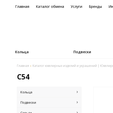
Главная
Каталог обмена
Услуги
Бренды
И
Кольца
Подвески
Главная
Каталог ювелирных изделий и украшений | Ювелир
C54
Кольца
Подвески
Серьги