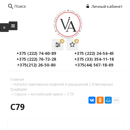
search
Поиск
Личный кабинет
0
0
+375 (222) 74-60-89
+375 (222) 24-54-45
+375 (222) 76-72-28
+375 (33) 354-11-18
+375(212) 26-50-80
+375(44) 567-18-69
Главная
Каталог ювелирных изделий и украшений | Ювелирные
традиции
Серьги
Английский замок
C79
C79