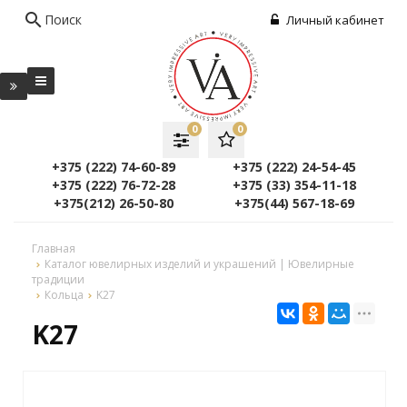
search
Поиск
Личный кабинет
0
0
+375 (222) 74-60-89
+375 (222) 24-54-45
+375 (222) 76-72-28
+375 (33) 354-11-18
+375(212) 26-50-80
+375(44) 567-18-69
Главная
Каталог ювелирных изделий и украшений | Ювелирные
традиции
Кольца
K27
K27