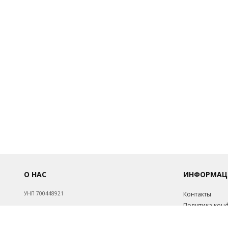
О НАС
ИНФОРМАЦ
УНП 700448921
Контакты
Политика кон
Обработка пе
Св-во о госрегистрации №700448921 от 17.08.1998.
Инфо