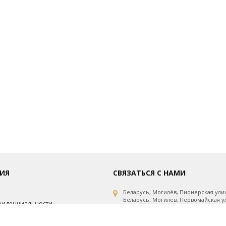
ИЯ
СВЯЗАТЬСЯ С НАМИ
Беларусь, Могилёв, Пионерская улиц
Беларусь, Могилёв, Первомайская ул
фиденциальности
Беларусь, Могилёв, Первомайская ул
рсональных данных
Беларусь, Минск, проспект Независи
Беларусь, Витебск, улица Горовца, 1