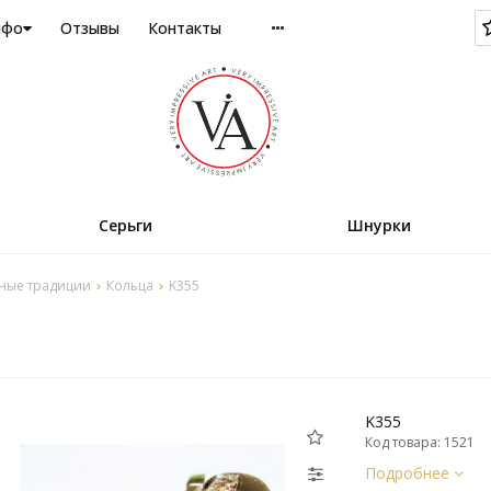
нфо
Отзывы
Контакты
Серьги
Шнурки
ные традиции
Кольца
K355
K355
Код товара: 1521
Подробнее