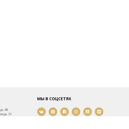
МЫ В СОЦСЕТЯХ
а, 48
ица, 31
ица, 61
мости, 21
2