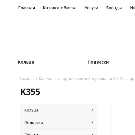
Главная
Каталог обмена
Услуги
Бренды
И
Кольца
Подвески
Главная
Каталог ювелирных изделий и украшений | Ювелир
K355
Кольца
Подвески
Серьги