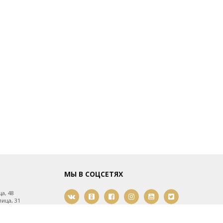
МЫ В СОЦСЕТЯХ
а, 48
ица, 31
ица, 61
мости, 21
2