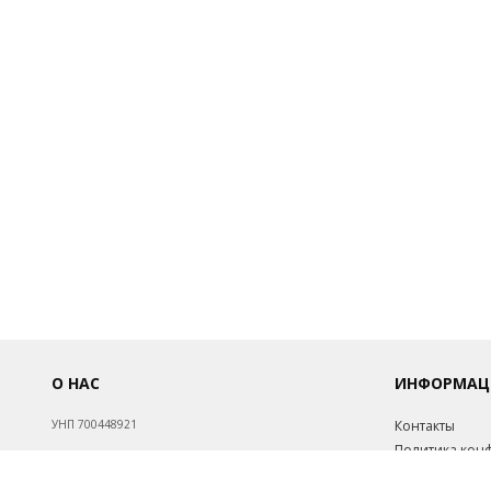
О НАС
ИНФОРМАЦ
УНП 700448921
Контакты
Политика кон
Обработка пе
Св-во о госрегистрации №700448921 от 17.08.1998.