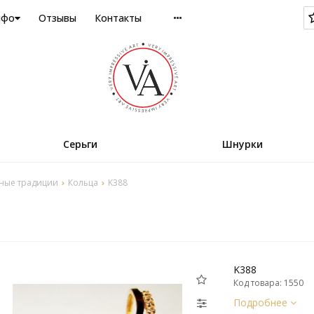
нфо
Отзывы
Контакты
Серьги
Шнурки
ные традиции
Кольца
K388
K388
Код товара: 1550
Подробнее