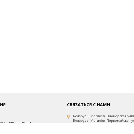
ИЯ
СВЯЗАТЬСЯ С НАМИ
Беларусь, Могилёв, Пионерская улиц
Беларусь, Могилёв, Первомайская ул
фиденциальности
Беларусь, Могилёв, Первомайская ул
рсональных данных
Беларусь, Минск, проспект Независи
Беларусь, Витебск, улица Горовца, 1