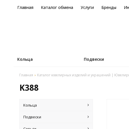
Главная
Каталог обмена
Услуги
Бренды
И
Кольца
Подвески
Главная
Каталог ювелирных изделий и украшений | Ювелир
K388
Кольца
Подвески
Серьги