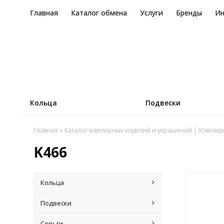
Главная
Каталог обмена
Услуги
Бренды
И
Кольца
Подвески
Главная
Каталог ювелирных изделий и украшений | Ювелир
K466
Кольца
Подвески
Серьги