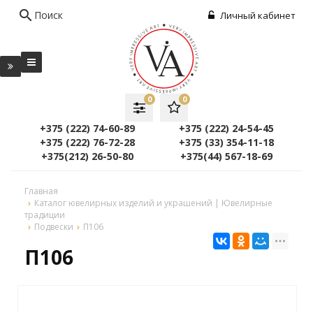
search
Поиск
Личный кабинет
0
0
+375 (222) 74-60-89
+375 (222) 24-54-45
+375 (222) 76-72-28
+375 (33) 354-11-18
+375(212) 26-50-80
+375(44) 567-18-69
Главная
Каталог ювелирных изделий и украшений | Ювелирные
традиции
Подвески
П106
П106