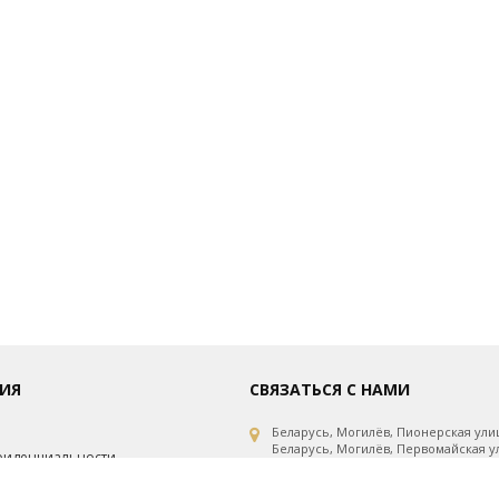
ИЯ
СВЯЗАТЬСЯ С НАМИ
Беларусь, Могилёв, Пионерская улиц
Беларусь, Могилёв, Первомайская ул
фиденциальности
Беларусь, Могилёв, Первомайская ул
рсональных данных
Беларусь, Минск, проспект Независи
Беларусь, Витебск, улица Горовца, 1