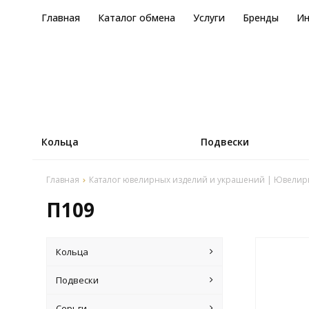
Главная
Каталог обмена
Услуги
Бренды
И
Кольца
Подвески
Главная
Каталог ювелирных изделий и украшений | Ювелир
П109
Кольца
Подвески
Серьги