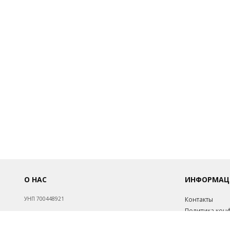
О НАС
ИНФОРМАЦ
УНП 700448921
Контакты
Политика кон
Обработка пе
Св-во о госрегистрации №700448921 от 17.08.1998.