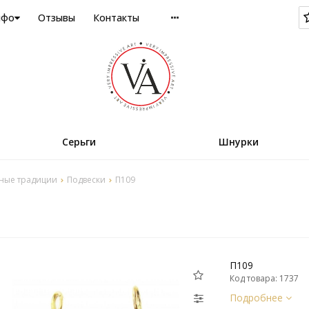
нфо
Отзывы
Контакты
Серьги
Шнурки
ные традиции
Подвески
П109
П109
Код товара: 1737
Подробнее