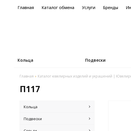
Главная
Каталог обмена
Услуги
Бренды
И
Кольца
Подвески
Главная
Каталог ювелирных изделий и украшений | Ювелир
П117
Кольца
Подвески
Серьги