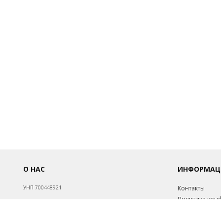
О НАС
ИНФОРМАЦ
УНП 700448921
Контакты
Политика кон
Обработка пе
Св-во о госрегистрации №700448921 от 17.08.1998.
Инфо