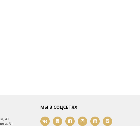
МЫ В СОЦСЕТЯХ
а, 48
ица, 31
ица, 61
мости, 21
2