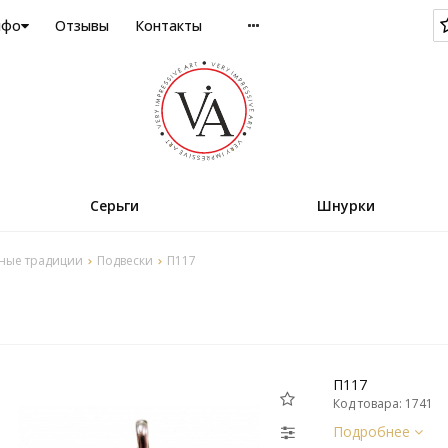
нфо
Отзывы
Контакты
Серьги
Шнурки
ные традиции
Подвески
П117
П117
Код товара: 1741
Подробнее