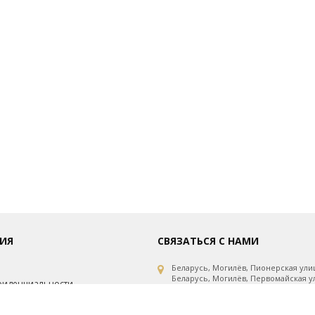
ИЯ
СВЯЗАТЬСЯ С НАМИ
Беларусь, Могилёв, Пионерская улиц
Беларусь, Могилёв, Первомайская ул
фиденциальности
Беларусь, Могилёв, Первомайская ул
рсональных данных
Беларусь, Минск, проспект Независи
Беларусь, Витебск, улица Горовца, 1