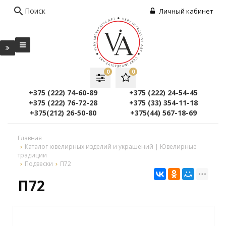
search
Поиск
Личный кабинет
0
0
+375 (222) 74-60-89
+375 (222) 24-54-45
+375 (222) 76-72-28
+375 (33) 354-11-18
+375(212) 26-50-80
+375(44) 567-18-69
Главная
Каталог ювелирных изделий и украшений | Ювелирные
традиции
Подвески
П72
П72