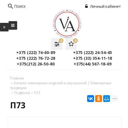
search
Поиск
Личный кабинет
0
0
+375 (222) 74-60-89
+375 (222) 24-54-45
+375 (222) 76-72-28
+375 (33) 354-11-18
+375(212) 26-50-80
+375(44) 567-18-69
Главная
Каталог ювелирных изделий и украшений | Ювелирные
традиции
Подвески
П73
П73