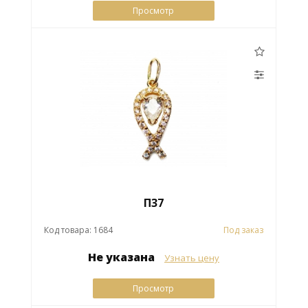
Просмотр
П37
Код товара: 1684
Под заказ
Не указана
Узнать цену
Просмотр